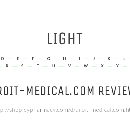
D
E
F
G
H
I
J
K
L
R
S
T
U
V
W
X
Y
ROIT-MEDICAL.COM REVIE
tp://shepleypharmacy.com/d/droit-medical.com.h