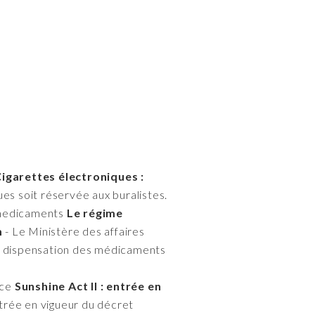
igarettes électroniques :
ues soit réservée aux buralistes.
-medicaments
Le régime
m
- Le Ministère des affaires
 de dispensation des médicaments
nce
Sunshine Act II : entrée en
entrée en vigueur du décret