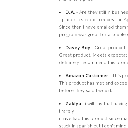
D.A.
- Are they still in busine
I placed a support request on Ap
Since then I have emailed them 
program was great for a couple o
Davey Boy
- Great product.
Great product. Meets expectatio
definitely recommend this prod
Amazon Customer
- This p
This product has met and exceed
before they said I would.
Zakiya
- i will say that havin
i rarely
i have had this product since ma
stuck in spanish but i don't mind