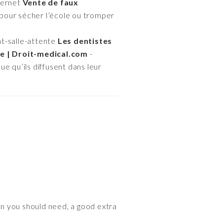
ternet
Vente de faux
 pour sécher l’école ou tromper
t-salle-attente
Les dentistes
te | Droit-medical.com
-
e qu’ils diffusent dans leur
tion you should need, a good extra