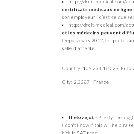
http://droit-medical.com/ac
certificats médicaux en ligne
son employeur : c’est ce que se
http://droit-medical.com/ac
et les médecins peuvent diffu
Depuis mars 2012, les profession
salle d’attente.
Country: 109.234.160.29, Euro
City: 2.3387 , France
thelovejot
- Pretty thorough
I don't know if this will help ra
kick in SAT prep.