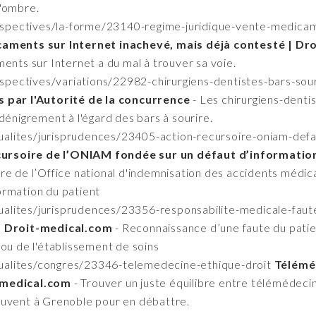
d'ombre.
rspectives/la-forme/23140-regime-juridique-vente-medica
caments sur Internet inachevé, mais déjà contesté | Dr
ents sur Internet a du mal à trouver sa voie.
spectives/variations/22982-chirurgiens-dentistes-bars-sou
s par l'Autorité de la concurrence
- Les chirurgiens-denti
dénigrement à l'égard des bars à sourire.
ualites/jurisprudences/23405-action-recursoire-oniam-defa
récursoire de l’ONIAM fondée sur un défaut d’informatio
ire de l’Office national d'indemnisation des accidents méd
ormation du patient
tualites/jurisprudences/23356-responsabilite-medicale-faut
 | Droit-medical.com
- Reconnaissance d’une faute du pati
ou de l'établissement de soins
tualites/congres/23346-telemedecine-ethique-droit
Téléméd
-medical.com
- Trouver un juste équilibre entre télémédecine
ouvent à Grenoble pour en débattre.