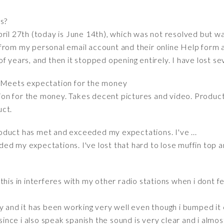
ss?
ril 27th (today is June 14th), which was not resolved but w
from my personal email account and their online Help form an
f years, and then it stopped opening entirely. I have lost se
 Meets expectation for the money
n for the money. Takes decent pictures and video. Product i
uct.
roduct has met and exceeded my expectations. I've ...
ed my expectations. I've lost that hard to lose muffin top
g this in interferes with my other radio stations when i dont f
y and it has been working very well even though i bumped it
 since i also speak spanish the sound is very clear and i alm