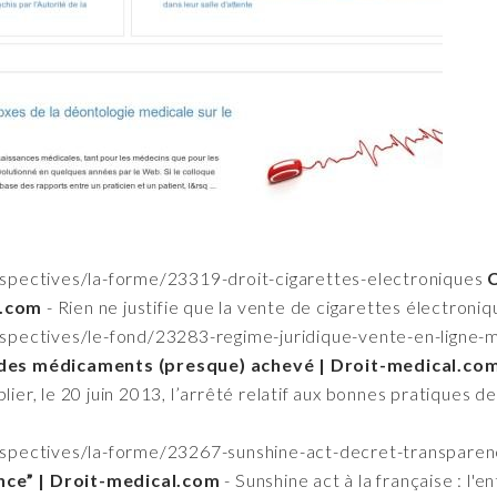
rspectives/la-forme/23319-droit-cigarettes-electroniques
C
l.com
- Rien ne justifie que la vente de cigarettes électroniq
rspectives/le-fond/23283-regime-juridique-vente-en-ligne
ne des médicaments (presque) achevé | Droit-medical.co
blier, le 20 juin 2013, l’arrêté relatif aux bonnes pratiques
rspectives/la-forme/23267-sunshine-act-decret-transpare
nce” | Droit-medical.com
- Sunshine act à la française : l'