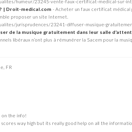
tualites/humeur/23245-vente-faux-certificat-medical-sur-in
 ? | Droit-medical.com
- Acheter un faux certificat médical
mble proposer un site Internet.
tualites/jurisprudences/23241-diffuser-musique-gratuitemen
ser de la musique gratuitement dans leur salle d'atten
nels libéraux n’ont plus à rémunérer la Sacem pour la musiqu
pe, FR
 on the info!
ise scores way high but its really good help on all the informa