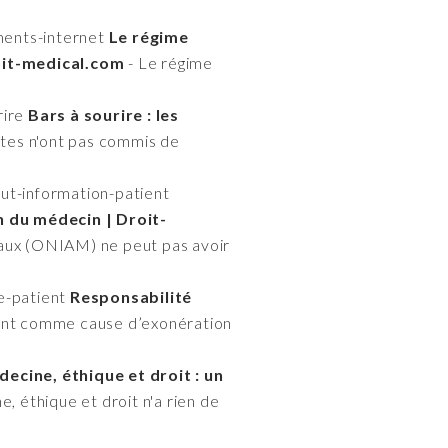
ments-internet
Le régime
oit-medical.com
- Le régime
rire
Bars à sourire : les
stes n'ont pas commis de
ut-information-patient
n du médecin | Droit-
icaux (ONIAM) ne peut pas avoir
e-patient
Responsabilité
ent comme cause d’exonération
ecine, éthique et droit : un
, éthique et droit n'a rien de