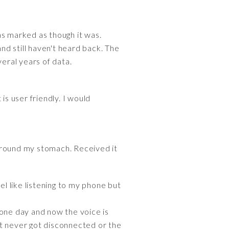
as marked as though it was.
d still haven't heard back. The
veral years of data.
s user friendly. I would
 around my stomach. Received it
eel like listening to my phone but
 one day and now the voice is
ost never got disconnected or the