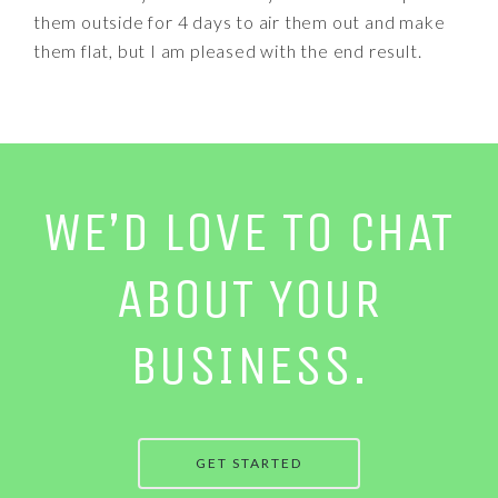
them outside for 4 days to air them out and make
them flat, but I am pleased with the end result.
WE’D LOVE TO CHAT
ABOUT YOUR
BUSINESS.
GET STARTED