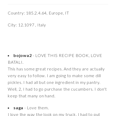
Country: 185.2.4.64, Europe, IT
City: 12.1097 , Italy
bojowa2
- LOVE THIS RECIPE BOOK, LOVE
BATALI.
This has some great recipes. And they are actually
very easy to follow. I am going to make some dill
pickles. I had all but one ingredient in my pantry.
Well, 2, I had to go purchase the cucumbers. I don't
keep that many on hand.
saga
- Love them.
I love the way the look on my truck. I had to put