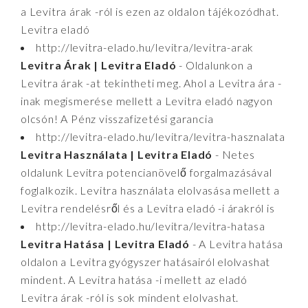
a Levitra árak -ról is ezen az oldalon tájékozódhat.
Levitra eladó
http://levitra-elado.hu/levitra/levitra-arak
Levitra Árak | Levitra Eladó
- Oldalunkon a
Levitra árak -at tekintheti meg. Ahol a Levitra ára -
inak megismerése mellett a Levitra eladó nagyon
olcsón! A Pénz visszafizetési garancia
http://levitra-elado.hu/levitra/levitra-hasznalata
Levitra Használata | Levitra Eladó
- Netes
oldalunk Levitra potencianövelő forgalmazásával
foglalkozik. Levitra használata elolvasása mellett a
Levitra rendelésről és a Levitra eladó -i árakról is
http://levitra-elado.hu/levitra/levitra-hatasa
Levitra Hatása | Levitra Eladó
- A Levitra hatása
oldalon a Levitra gyógyszer hatásairól elolvashat
mindent. A Levitra hatása -i mellett az eladó
Levitra árak -ról is sok mindent elolvashat.