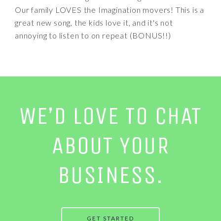
Our family LOVES the Imagination movers! This is a
great new song, the kids love it, and it's not
annoying to listen to on repeat (BONUS!!)
WE’D LOVE TO CHAT
ABOUT YOUR
BUSINESS.
GET STARTED