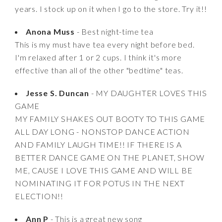
years. I stock up on it when I go to the store. Try it!!
Anona Muss
- Best night-time tea
This is my must have tea every night before bed.
I'm relaxed after 1 or 2 cups. I think it's more
effective than all of the other "bedtime" teas.
Jesse S. Duncan
- MY DAUGHTER LOVES THIS
GAME
MY FAMILY SHAKES OUT BOOTY TO THIS GAME
ALL DAY LONG - NONSTOP DANCE ACTION
AND FAMILY LAUGH TIME!! IF THERE IS A
BETTER DANCE GAME ON THE PLANET, SHOW
ME, CAUSE I LOVE THIS GAME AND WILL BE
NOMINATING IT FOR POTUS IN THE NEXT
ELECTION!!
Ann P
- This is a great new song