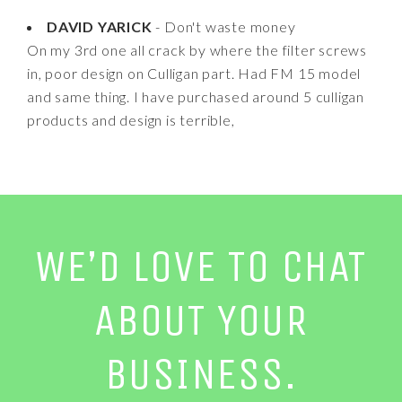
DAVID YARICK
- Don't waste money
On my 3rd one all crack by where the filter screws
in, poor design on Culligan part. Had FM 15 model
and same thing. I have purchased around 5 culligan
products and design is terrible,
WE’D LOVE TO CHAT
ABOUT YOUR
BUSINESS.