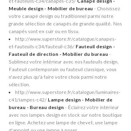
et-fauteuils-c34/canapes-c35/
Canapé design -
Meuble design - Mobilier de bureau
- Choisissez
votre canapé design ou traditionnel parmi notre
grande sélection de canapés de grande qualité. Nos
canapés sont en cuir ou en tissu.
http://www.superstore.fr/catalogue/canapes-
et-fauteuils-c34/fauteuil-c36/
Fauteuil design -
Fauteuil de direction - Mobilier du bureau
-
Sublimez votre intérieur avec nos fauteuils design.
Fauteuil contemporain ou fauteuil classique, vous
n'avez plus qu'à faire votre choix parmi notre
sélection.
http://www.superstore.fr/catalogue/luminaires-
c41/lampes-c42/
Lampe design - Mobilier de
bureau - Bureau design
- Éclairez votre intérieur
avec nos lampes design en stock sur notre boutique
en ligne. Achetez une lampe de chevet, une lampe
d'appoint ou une lampe à poser.