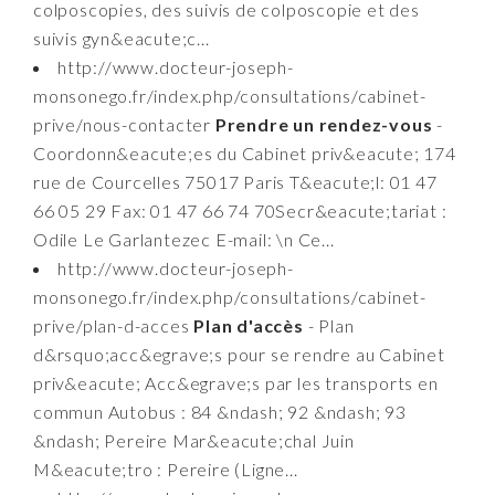
colposcopies, des suivis de colposcopie et des
suivis gyn&eacute;c...
http://www.docteur-joseph-
monsonego.fr/index.php/consultations/cabinet-
prive/nous-contacter
Prendre un rendez-vous
-
Coordonn&eacute;es du Cabinet priv&eacute; 174
rue de Courcelles 75017 Paris T&eacute;l: 01 47
66 05 29 Fax: 01 47 66 74 70Secr&eacute;tariat :
Odile Le Garlantezec E-mail: \n Ce...
http://www.docteur-joseph-
monsonego.fr/index.php/consultations/cabinet-
prive/plan-d-acces
Plan d'accès
- Plan
d&rsquo;acc&egrave;s pour se rendre au Cabinet
priv&eacute; Acc&egrave;s par les transports en
commun Autobus : 84 &ndash; 92 &ndash; 93
&ndash; Pereire Mar&eacute;chal Juin
M&eacute;tro : Pereire (Ligne...