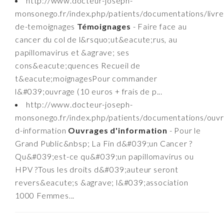
http://www.docteur-joseph-
monsonego.fr/index.php/patients/documentations/livre
de-temoignages
Témoignages
- Faire face au
cancer du col de l&rsquo;ut&eacute;rus, au
papillomavirus et &agrave; ses
cons&eacute;quences Recueil de
t&eacute;moignagesPour commander
l&#039;ouvrage (10 euros + frais de p...
http://www.docteur-joseph-
monsonego.fr/index.php/patients/documentations/ouvr
d-information
Ouvrages d'information
- Pour le
Grand Public&nbsp; La Fin d&#039;un Cancer ?
Qu&#039;est-ce qu&#039;un papillomavirus ou
HPV ?Tous les droits d&#039;auteur seront
revers&eacute;s &agrave; l&#039;association
1000 Femmes...