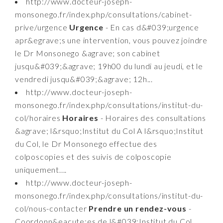
http://www.docteur-joseph-
monsonego.fr/index.php/consultations/cabinet-
prive/urgence
Urgence
- En cas d&#039;urgence
apr&egrave;s une intervention, vous pouvez joindre
le Dr Monsonego &agrave; son cabinet
jusqu&#039;&agrave; 19h00 du lundi au jeudi, et le
vendredi jusqu&#039;&agrave; 12h...
http://www.docteur-joseph-
monsonego.fr/index.php/consultations/institut-du-
col/horaires
Horaires
- Horaires des consultations
&agrave; l&rsquo;Institut du Col A l&rsquo;Institut
du Col, le Dr Monsonego effectue des
colposcopies et des suivis de colposcopie
uniquement....
http://www.docteur-joseph-
monsonego.fr/index.php/consultations/institut-du-
col/nous-contacter
Prendre un rendez-vous
-
Coordonn&eacute;es de l&#039;Institut du Col