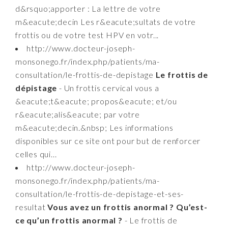
d&rsquo;apporter : La lettre de votre
m&eacute;decin Les r&eacute;sultats de votre
frottis ou de votre test HPV en votr...
http://www.docteur-joseph-
monsonego.fr/index.php/patients/ma-
consultation/le-frottis-de-depistage
Le frottis de
dépistage
- Un frottis cervical vous a
&eacute;t&eacute; propos&eacute; et/ou
r&eacute;alis&eacute; par votre
m&eacute;decin.&nbsp; Les informations
disponibles sur ce site ont pour but de renforcer
celles qui...
http://www.docteur-joseph-
monsonego.fr/index.php/patients/ma-
consultation/le-frottis-de-depistage-et-ses-
resultat
Vous avez un frottis anormal ? Qu’est-
ce qu’un frottis anormal ?
- Le frottis de