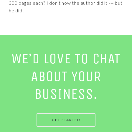
300 pages each? I don't how the author did it --- but
he did!
WE’D LOVE TO CHAT
ABOUT YOUR
BUSINESS.
GET STARTED