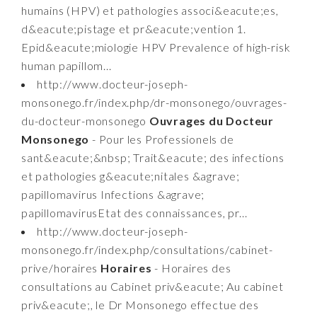
humains (HPV) et pathologies associ&eacute;es,
d&eacute;pistage et pr&eacute;vention 1.
Epid&eacute;miologie HPV Prevalence of high-risk
human papillom...
http://www.docteur-joseph-
monsonego.fr/index.php/dr-monsonego/ouvrages-
du-docteur-monsonego
Ouvrages du Docteur
Monsonego
- Pour les Professionels de
sant&eacute;&nbsp; Trait&eacute; des infections
et pathologies g&eacute;nitales &agrave;
papillomavirus Infections &agrave;
papillomavirusEtat des connaissances, pr...
http://www.docteur-joseph-
monsonego.fr/index.php/consultations/cabinet-
prive/horaires
Horaires
- Horaires des
consultations au Cabinet priv&eacute; Au cabinet
priv&eacute;, le Dr Monsonego effectue des