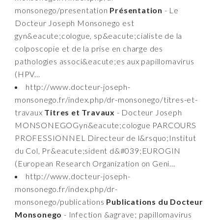
monsonego/presentation
Présentation
- Le
Docteur Joseph Monsonego est
gyn&eacute;cologue, sp&eacute;cialiste de la
colposcopie et de la prise en charge des
pathologies associ&eacute;es aux papillomavirus
(HPV...
http://www.docteur-joseph-
monsonego.fr/index.php/dr-monsonego/titres-et-
travaux
Titres et Travaux
- Docteur Joseph
MONSONEGOGyn&eacute;cologue PARCOURS
PROFESSIONNEL Directeur de l&rsquo;Institut
du Col, Pr&eacute;sident d&#039;EUROGIN
(European Research Organization on Geni...
http://www.docteur-joseph-
monsonego.fr/index.php/dr-
monsonego/publications
Publications du Docteur
Monsonego
- Infection &agrave; papillomavirus