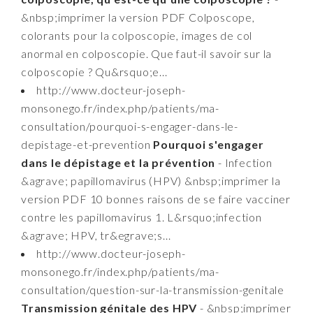
&nbsp;imprimer la version PDF Colposcope,
colorants pour la colposcopie, images de col
anormal en colposcopie. Que faut-il savoir sur la
colposcopie ? Qu&rsquo;e...
http://www.docteur-joseph-
monsonego.fr/index.php/patients/ma-
consultation/pourquoi-s-engager-dans-le-
depistage-et-prevention
Pourquoi s'engager
dans le dépistage et la prévention
- Infection
&agrave; papillomavirus (HPV) &nbsp;imprimer la
version PDF 10 bonnes raisons de se faire vacciner
contre les papillomavirus 1. L&rsquo;infection
&agrave; HPV, tr&egrave;s...
http://www.docteur-joseph-
monsonego.fr/index.php/patients/ma-
consultation/question-sur-la-transmission-genitale
Transmission génitale des HPV
- &nbsp;imprimer