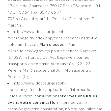
174 rue de Courcelles 75017 Paris T&eacute;l: 01
40 54 09 54 Fax: 01 47 66 74
70Secr&eacute;tariat : Odile Le GarlantezecE-
mail: \n...
http://www.docteur-joseph-
monsonego.fr/index.php/consultations/institut-du-
col/plan-d-acces
Plan d'acces
- Plan
d&rsquo;acc&egrave;s pour se rendre &agrave;
l&#039;Institut du Col Acc&egrave;s par les
transports en commun Autobus : 84 - 92 - 93 -
Pereire Mar&eacute;chal Juin M&eacute;tro :
Pereire (Lig...
http://www.docteur-joseph-
monsonego.fr/index.php/patients/informations-
utiles-a-votre-consultation
Informations utiles
avant votre consultation
- Lors de votre
premi&egrave;re consultation, n&rsquo;oubliez pas