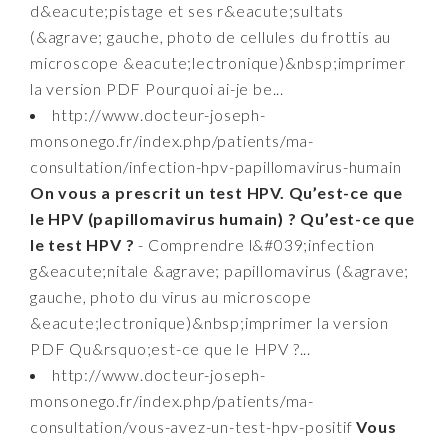
d&eacute;pistage et ses r&eacute;sultats
(&agrave; gauche, photo de cellules du frottis au
microscope &eacute;lectronique)&nbsp;imprimer
la version PDF Pourquoi ai-je be...
http://www.docteur-joseph-
monsonego.fr/index.php/patients/ma-
consultation/infection-hpv-papillomavirus-humain
On vous a prescrit un test HPV. Qu’est-ce que
le HPV (papillomavirus humain) ? Qu’est-ce que
le test HPV ?
- Comprendre l&#039;infection
g&eacute;nitale &agrave; papillomavirus (&agrave;
gauche, photo du virus au microscope
&eacute;lectronique)&nbsp;imprimer la version
PDF Qu&rsquo;est-ce que le HPV ?...
http://www.docteur-joseph-
monsonego.fr/index.php/patients/ma-
consultation/vous-avez-un-test-hpv-positif
Vous