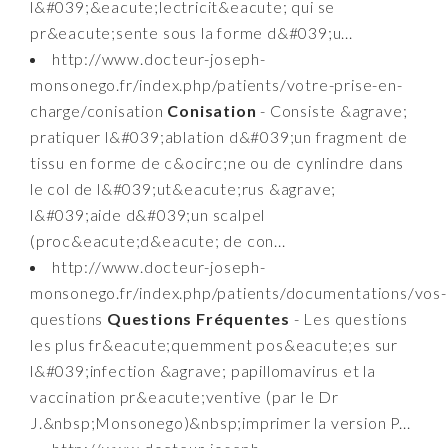
l&#039;&eacute;lectricit&eacute; qui se
pr&eacute;sente sous la forme d&#039;u...
http://www.docteur-joseph-
monsonego.fr/index.php/patients/votre-prise-en-
charge/conisation
Conisation
- Consiste &agrave;
pratiquer l&#039;ablation d&#039;un fragment de
tissu en forme de c&ocirc;ne ou de cynlindre dans
le col de l&#039;ut&eacute;rus &agrave;
l&#039;aide d&#039;un scalpel
(proc&eacute;d&eacute; de con...
http://www.docteur-joseph-
monsonego.fr/index.php/patients/documentations/vos-
questions
Questions Fréquentes
- Les questions
les plus fr&eacute;quemment pos&eacute;es sur
l&#039;infection &agrave; papillomavirus et la
vaccination pr&eacute;ventive (par le Dr
J.&nbsp;Monsonego)&nbsp;imprimer la version P...