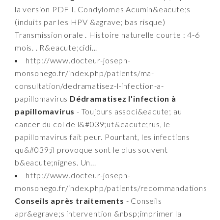
la version PDF I. Condylomes Acumin&eacute;s
(induits par les HPV &agrave; bas risque)
Transmission orale . Histoire naturelle courte : 4-6
mois. . R&eacute;cidi...
http://www.docteur-joseph-
monsonego.fr/index.php/patients/ma-
consultation/dedramatisez-l-infection-a-
papillomavirus
Dédramatisez l'infection à
papillomavirus
- Toujours associ&eacute; au
cancer du col de l&#039;ut&eacute;rus, le
papillomavirus fait peur. Pourtant, les infections
qu&#039;il provoque sont le plus souvent
b&eacute;nignes. Un...
http://www.docteur-joseph-
monsonego.fr/index.php/patients/recommandations
Conseils après traitements
- Conseils
apr&egrave;s intervention &nbsp;imprimer la