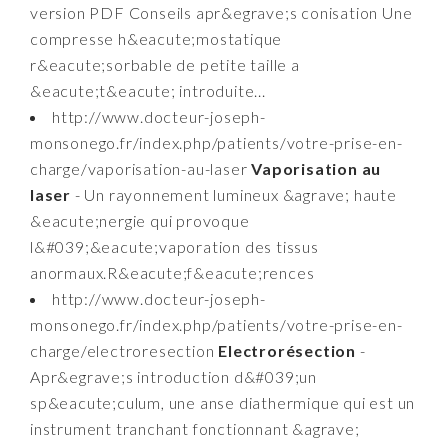
version PDF Conseils apr&egrave;s conisation Une
compresse h&eacute;mostatique
r&eacute;sorbable de petite taille a
&eacute;t&eacute; introduite...
http://www.docteur-joseph-
monsonego.fr/index.php/patients/votre-prise-en-
charge/vaporisation-au-laser
Vaporisation au
laser
- Un rayonnement lumineux &agrave; haute
&eacute;nergie qui provoque
l&#039;&eacute;vaporation des tissus
anormaux.R&eacute;f&eacute;rences
http://www.docteur-joseph-
monsonego.fr/index.php/patients/votre-prise-en-
charge/electroresection
Electrorésection
-
Apr&egrave;s introduction d&#039;un
sp&eacute;culum, une anse diathermique qui est un
instrument tranchant fonctionnant &agrave;