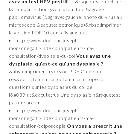
avez un test HPV positif
- L&rsquo;essentiel sur
l&rsquo;infection g&eacute;nitale &agrave;
papillomavirus (&agrave; gauche, photo du virus au
microscope &eacute;lectronique)&nbsp;imprimer
la version PDF 10 conseils aux pa...
http://www.docteur-joseph-
monsonego.fr/index.php/patients/ma-
consultation/dysplasie-du-col
Vous avez une
dysplasie, qu’est-ce qu’une dysplasie ?
-
&nbsp;imprimer la version PDF Coupe du
rev&ecirc;tement du col au microscope10
questions sur les dysplasies du col de
l&#039;ut&eacute;rus Une dysplasie n&rsquo;est
pas encore un...
http://www.docteur-joseph-
monsonego.fr/index.php/patients/ma-
consultation/colposcopie
On vous a prescrit une
colposcopie, qu’est-ce qu’une colposcopie ?
-