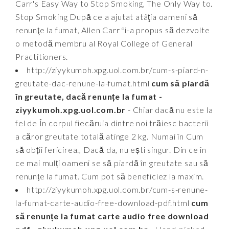
Carr's Easy Way to Stop Smoking, The Only Way to.
Stop Smoking După ce a ajutat atâţia oameni să
renunţe la fumat, Allen Carr ºi-a propus să dezvolte
o metodă membru al Royal College of General
Practitioners.
http://ziyykumoh.xpg.uol.com.br/cum-s-piard-n-
greutate-dac-renune-la-fumat.html
cum să piardă
în greutate, dacă renunțe la fumat -
ziyykumoh.xpg.uol.com.br
- Chiar dacă nu este la
fel de În corpul fiecăruia dintre noi trăiesc bacterii
a căror greutate totală atinge 2 kg. Numai în Cum
să obții fericirea., Dacă da, nu ești singur. Din ce în
ce mai mulți oameni se să piardă în greutate sau să
renunțe la fumat. Cum pot să beneficiez la maxim.
http://ziyykumoh.xpg.uol.com.br/cum-s-renune-
la-fumat-carte-audio-free-download-pdf.html
cum
să renunțe la fumat carte audio free download