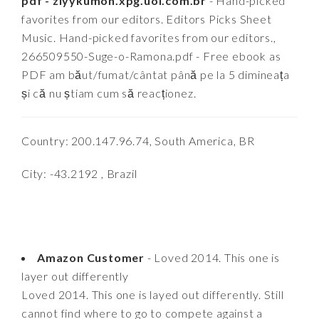
pdf - ziyykumoh.xpg.uol.com.br
- Hand-picked
favorites from our editors. Editors Picks Sheet
Music. Hand-picked favorites from our editors.,
266509550-Suge-o-Ramona.pdf - Free ebook as
PDF am băut/fumat/cântat până pe la 5 dimineața
și că nu știam cum să reacționez.
Country: 200.147.96.74, South America, BR
City: -43.2192 , Brazil
Amazon Customer
- Loved 2014. This one is
layer out differently
Loved 2014. This one is layed out differently. Still
cannot find where to go to compete against a